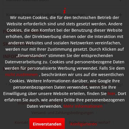
Kunden haben sich ebenfalls angesehen
Wir nutzen Cookies, die für den technischen Betrieb der
Website erforderlich sind und stets gesetzt werden. Andere
Cookies, die den Komfort bei der Benutzung dieser Website
FRAGEN? FRAGEN!
erhöhen, der Direktwerbung dienen oder die Interaktion mit
anderen Websites und sozialen Netzwerken vereinfachen,
SHOPSERVICE
werden nur mit Ihrer Zustimmung gesetzt. Durch Klicken auf
„Einverstanden“ stimmen Sie der entsprechenden
INFORMATIONEN
Datenverarbeitung zu. Cookies und personenbezogene Daten
werden für personalisierte Werbung verwendet. Falls Sie dem
KUNDENINFOS
nicht zustimmen
, beschränken wir uns auf die wesentlichen
Cookies. Weitere Informationen darüber, wie Google Ihre
* Alle Preise inkl. gesetzl. Mehrwertsteuer zzgl.
Versandkosten
und ggf.
personenbezogenen Daten verwendet, wenn Sie Ihre
Nachnahmegebühren, wenn nicht anders beschrieben
Einwilligung über unsere Website erteilen, finden Sie
hier
. Dort
erfahren Sie auch, wie andere Dritte Ihre personenbezogenen
bopro-Qualität
Hilfe & Support
Über Bioraum
Daten verwenden.
Mehr Informationen
Versand- und Zahlungsbedingungen
Kontakt zur Bioraum GmbH
Padkunde – Was wofür?
Einverstanden
Konfigurieren