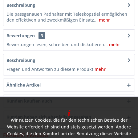
Beschreibung
Die passgenauen Padhalter mit Teleskopstiel ermöglichen
den effektiven und zweckmäßigen Einsatz...
mehr
Bewertungen
3
Bewertungen lesen, schreiben und diskutieren...
mehr
Beschreibung
Fragen und Antworten zu diesem Produkt
mehr
Ähnliche Artikel
Kunden kauften auch
Kunden haben sich ebenfalls angesehen
Wir nutzen Cookies, die für den technischen Betrieb der
Website erforderlich sind und stets gesetzt werden. Andere
Cookies, die den Komfort bei der Benutzung dieser Website
FRAGEN? FRAGEN!