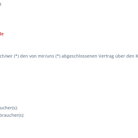
H
de
ich/wir (*) den von mir/uns (*) abgeschlossenen Vertrag über den
ucher(s):
braucher(s):