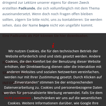
dringend zur Lektüre unserer eigens für diesen Zweck
erstellten
Padkunde
, die sich vollumfänglich mit dem Thema
auseinandersetzt. Wenn doch noch Fragen offen bleiben
sollten, zögern Sie bitte nicht, uns zu kontaktieren: Sie werden
sehen, dass der Name
bopro
nicht von ungefähr kommt.
Eine Padkunde als PDF können Sie hier downloaden.
Wir nutzen Cookies, die für den technischen Betrieb der
Website erforderlich sind und stets gesetzt werden. Andere
Cookies, die den Komfort bei der Benutzung dieser Website
FRAGEN? FRAGEN!
erhöhen, der Direktwerbung dienen oder die Interaktion mit
anderen Websites und sozialen Netzwerken vereinfachen,
SHOPSERVICE
werden nur mit Ihrer Zustimmung gesetzt. Durch Klicken auf
„Einverstanden“ stimmen Sie der entsprechenden
INFORMATIONEN
Datenverarbeitung zu. Cookies und personenbezogene Daten
werden für personalisierte Werbung verwendet. Falls Sie dem
KUNDENINFOS
nicht zustimmen
, beschränken wir uns auf die wesentlichen
Cookies. Weitere Informationen darüber, wie Google Ihre