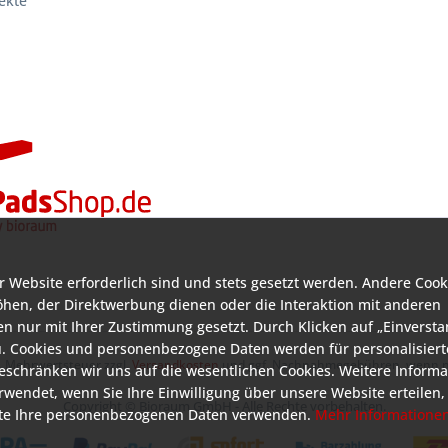
ekte
r Website erforderlich sind und stets gesetzt werden. Andere Cook
öhen, der Direktwerbung dienen oder die Interaktion mit anderen
n nur mit Ihrer Zustimmung gesetzt. Durch Klicken auf „Einverst
. Cookies und personenbezogene Daten werden für personalisiert
zl. Mehrwertsteuer zzgl.
Versandkosten
und ggf. Nachnahmegebühren, wenn ni
beschränken wir uns auf die wesentlichen Cookies. Weitere Inform
wendet, wenn Sie Ihre Einwilligung über unsere Website erteilen,
Copyright © Bioraum GmbH - Alle Rechte vorbehalten.
ritte Ihre personenbezogenen Daten verwenden.
Mehr Informatione