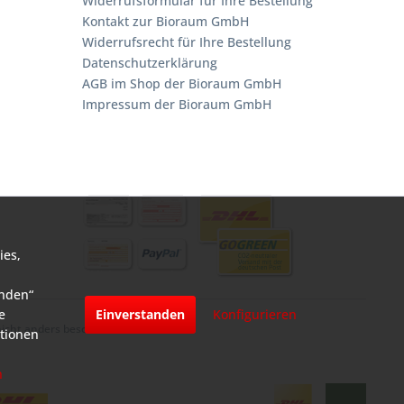
Widerrufsformular für Ihre Bestellung
Kontakt zur Bioraum GmbH
Widerrufsrecht für Ihre Bestellung
Datenschutzerklärung
AGB im Shop der Bioraum GmbH
Impressum der Bioraum GmbH
ies,
anden“
e
Einverstanden
Konfigurieren
cht anders beschrieben
ationen
n