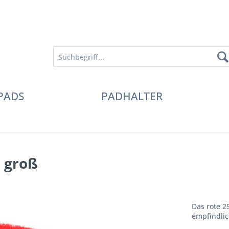
PADS
PADHALTER
 groß
Das rote 2
empfindli