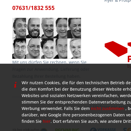
Flyer & Prosp
07631/1832 555
Mit uns dürfen Sie rechnen, wenn Sie
Fragen zur Anwendung, Lieferung oder
Bezahlung Ihrer Bestellung haben.
Wir nutzen Cookies, die für den technischen Betrieb de
die den Komfort bei der Benutzung dieser Website erh
Websites und sozialen Netzwerken vereinfachen, werde
stimmen Sie der entsprechenden Datenverarbeitung zu
* Alle Preise inkl. geset
Werbung verwendet. Falls Sie dem
nicht zustimmen
, 
darüber, wie Google Ihre personenbezogenen Daten ver
finden Sie
hier
. Dort erfahren Sie auch, wie andere D