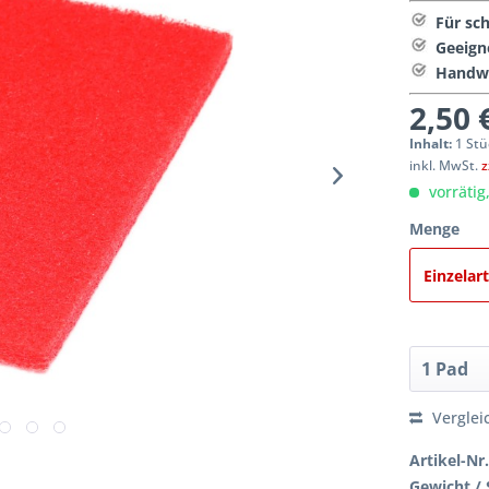
Für sc
Geeign
Handwe
2,50 
Inhalt:
1 Stü
inkl. MwSt.
z
vorrätig
Menge
Einzelart
Verglei
Artikel-Nr.
Gewicht / 