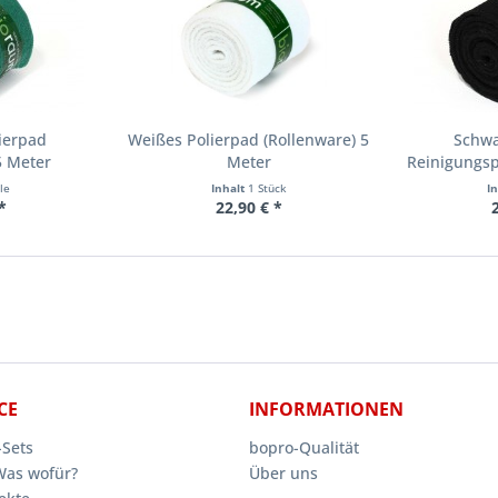
ierpad
Weißes Polierpad (Rollenware) 5
Schwa
5 Meter
Meter
Reinigungspa
le
Inhalt
1 Stück
I
*
22,90 € *
CE
INFORMATIONEN
Sets
bopro-Qualität
Was wofür?
Über uns