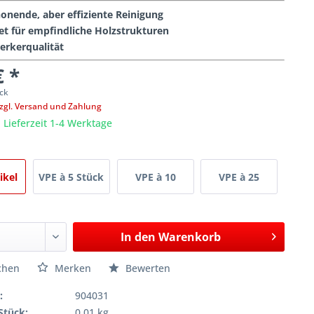
honende, aber effiziente Reinigung
et für empfindliche Holzstrukturen
rkerqualität
€ *
ck
zgl. Versand und Zahlung
, Lieferzeit 1-4 Werktage
ikel
VPE à 5 Stück
VPE à 10
VPE à 25
Stück
Stück
In den
Warenkorb
chen
Merken
Bewerten
:
904031
Stück:
0.01 kg