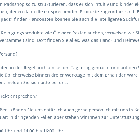
Padsshop so zu strukturieren, dass er sich intuitiv und kinderleicht
men, denen dann die entsprechenden Produkte zugeordnet sind. 
ads" finden - ansonsten können Sie auch die intelligente Suchfunk
 Reinigungsprodukte wie Öle oder Pasten suchen, verweisen wir 
versammelt sind. Dort finden Sie alles, was das Hand- und Heimw
 Versand?
rden in der Regel noch am selben Tag fertig gemacht und auf den 
 Sie üblicherweise binnen dreier Werktage mit dem Erhalt der Ware
n, melden Sie sich bitte bei uns.
irekt ansprechen?
ßen, können Sie uns natürlich auch gerne persönlich mit uns in Kon
lar; in dringenden Fällen aber stehen wir Ihnen zur Unterstützun
:00 Uhr und 14:00 bis 16:00 Uhr