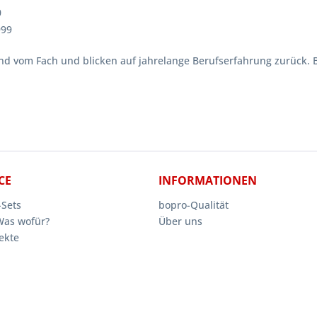
0
999
ind vom Fach und blicken auf jahrelange Berufserfahrung zurück. 
CE
INFORMATIONEN
Sets
bopro-Qualität
Was wofür?
Über uns
ekte