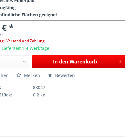
eiches Polierpad
augfähig
pfindliche Flächen geeignet
 € *
ck
zgl. Versand und Zahlung
, Lieferzeit 1-4 Werktage
In den
Warenkorb
chen
Merken
Bewerten
:
88047
Stück:
0.2 kg