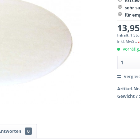
extraw
sehr s
für em
13,95
Inhalt:
1 Stü
inkl. MwSt.
z
vorrätig
Verglei
Artikel-Nr.
Gewicht / 
Antworten
0