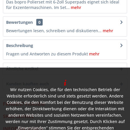
Das bopro Polierset mit 6-Zoll Superpads eignet sich ideal
für Exzentermaschinen. Im Set...
mehr
Bewertungen
0
Bewertungen lesen, schreiben und diskutieren...
mehr
Beschreibung
Fragen und Antworten zu diesem Produkt
mehr
Ähnliche Artikel
Kunden kauften auch
Wir nutzen Cookies, die für den technischen Betrieb der
Website erforderlich sind und stets gesetzt werden. Andere
Cookies, die den Komfort bei der Benutzung dieser Website
FRAGEN? FRAGEN!
erhöhen, der Direktwerbung dienen oder die Interaktion mit
anderen Websites und sozialen Netzwerken vereinfachen,
SHOPSERVICE
werden nur mit Ihrer Zustimmung gesetzt. Durch Klicken auf
„Einverstanden“ stimmen Sie der entsprechenden
INFORMATIONEN