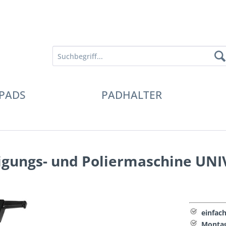
PADS
PADHALTER
nigungs- und Poliermaschine UN
einfac
Montag