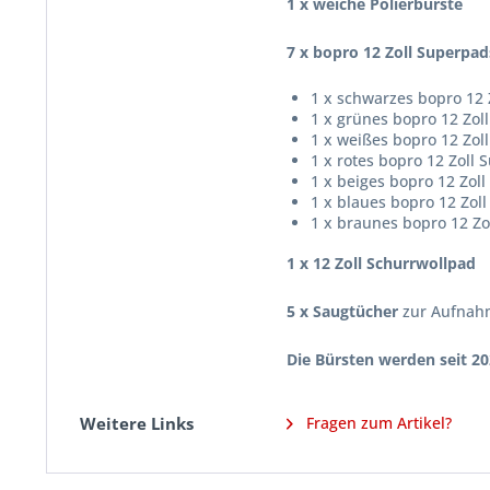
1 x weiche Polierbürste
7 x bopro 12 Zoll Superpa
1 x schwarzes bopro 12 
1 x grünes bopro 12 Zo
1 x weißes bopro 12 Zol
1 x rotes bopro 12 Zol
1 x beiges bopro 12 Zol
1 x blaues bopro 12 Zol
1 x braunes bopro 12 Zo
1 x 12 Zoll Schurrwollpad
5 x Saugtücher
zur Aufnah
Die Bürsten werden seit 20
Weitere Links
Fragen zum Artikel?