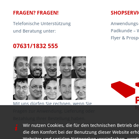
FRAGEN? FRAGEN!
SHOPSERVI
Telefonische Unterstützung
Anwendungs-
Padkunde – 
und Beratung unter:
Flyer & Prosp
07631/1832 555
Mit uns dürfen Sie rechnen, wenn Sie
Fragen zur Anwendung, Lieferung oder
Bezahlung Ihrer Bestellung haben.
Wir nutzen Cookies, die für den technischen Betrieb de
die den Komfort bei der Benutzung dieser Website erh
Websites und sozialen Netzwerken vereinfachen, werde