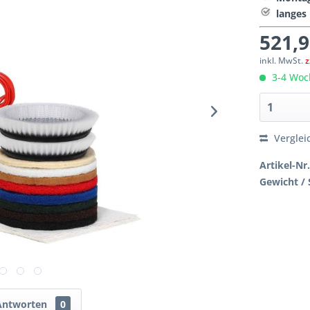
langes
521,9
inkl. MwSt.
z
3-4 Woc
Verglei
Artikel-Nr.
Gewicht / 
Antworten
0