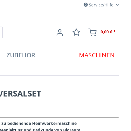
Service/Hilfe
0,00 € *
ZUBEHÖR
MASCHINEN
IVERSALSET
h zu bedienende Heimwerkermaschine
eanleitung und Padkunde von Bioraum