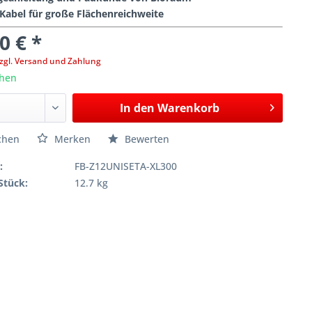
 Kabel für große Flächenreichweite
0 € *
zgl. Versand und Zahlung
hen
In den
Warenkorb
chen
Merken
Bewerten
:
FB-Z12UNISETA-XL300
Stück:
12.7 kg