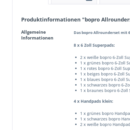
Produktinformationen "bopro Allrounder
Allgemeine
Das bopro Allrounderset mit 6
Informationen
8 x 6 Zoll Superpads:
2 x weiße bopro 6-Zoll S
1 x grünes bopro 6-Zoll
1 x rotes bopro 6-Zoll S
1 x beiges bopro 6-Zoll S
1 x blaues bopro 6-Zoll 
1 x schwarzes bopro 6-Zo
1 x braunes bopro 6-Zoll
4 x Handpads klein:
1 x grünes bopro Handp
1 x schwarzes bopro Ha
2 x weiße bopro Handpa