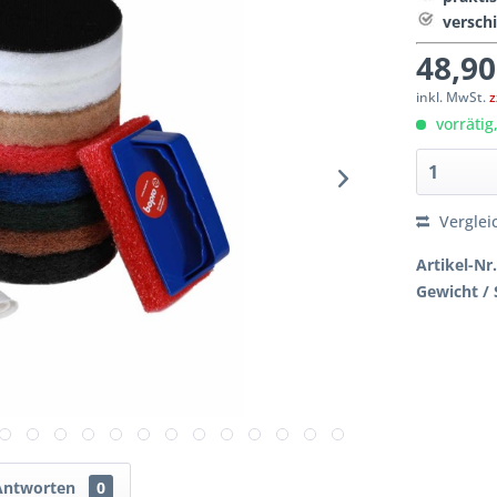
versch
48,90
inkl. MwSt.
z
vorrätig
Verglei
Artikel-Nr.
Gewicht / 
Antworten
0