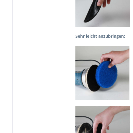
Se
hr leicht
anzubringen: