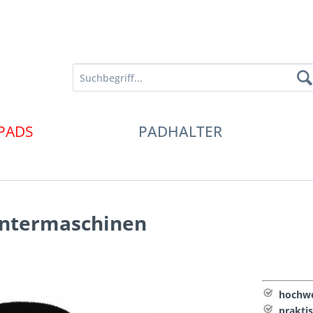
PADS
PADHALTER
entermaschinen
hochwe
praktis