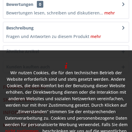
Bewertungen
0
Bewertungen lesen, schreiben und diskutieren...
mehr
Beschreibung
Fragen und Antworten zu diesem Produkt
mehr
Ähnliche Artikel
Kunden kauften auch
Wir nutzen Cookies, die für den technischen Betrieb der
Website erforderlich sind und stets gesetzt werden. Andere
Cookies, die den Komfort bei der Benutzung dieser Website
FRAGEN? FRAGEN!
erhöhen, der Direktwerbung dienen oder die Interaktion mit
anderen Websites und sozialen Netzwerken vereinfachen,
SHOPSERVICE
werden nur mit Ihrer Zustimmung gesetzt. Durch Klicken auf
„Einverstanden“ stimmen Sie der entsprechenden
INFORMATIONEN
Datenverarbeitung zu. Cookies und personenbezogene Daten
werden für personalisierte Werbung verwendet. Falls Sie dem
KUNDENINFOS
nicht zustimmen
, beschränken wir uns auf die wesentlichen