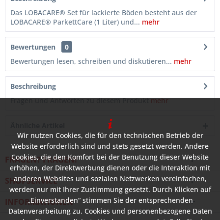
Das LOBACARE® Set für lackierte Böden besteht aus der
LOBACARE® ParkettCare (1 Liter) und...
mehr
Bewertungen
0
Bewertungen lesen, schreiben und diskutieren...
mehr
Beschreibung
Fragen und Antworten zu diesem Produkt
mehr
Ähnliche Artikel
Wir nutzen Cookies, die für den technischen Betrieb der
Website erforderlich sind und stets gesetzt werden. Andere
Cookies, die den Komfort bei der Benutzung dieser Website
FRAGEN? FRAGEN!
erhöhen, der Direktwerbung dienen oder die Interaktion mit
anderen Websites und sozialen Netzwerken vereinfachen,
SHOPSERVICE
werden nur mit Ihrer Zustimmung gesetzt. Durch Klicken auf
„Einverstanden“ stimmen Sie der entsprechenden
INFORMATIONEN
Datenverarbeitung zu. Cookies und personenbezogene Daten