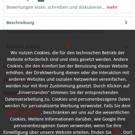
Bewertungen lesen, schreiben und diskutieren...
mehr
Beschreibung
Fragen und Antworten zu diesem Produkt
mehr
Ähnliche Artikel
Wir nutzen Cookies, die für den technischen Betrieb der
Website erforderlich sind und stets gesetzt werden. Andere
Cookies, die den Komfort bei der Benutzung dieser Website
FRAGEN? FRAGEN!
erhöhen, der Direktwerbung dienen oder die Interaktion mit
anderen Websites und sozialen Netzwerken vereinfachen,
SHOPSERVICE
werden nur mit Ihrer Zustimmung gesetzt. Durch Klicken auf
„Einverstanden“ stimmen Sie der entsprechenden
INFORMATIONEN
Datenverarbeitung zu. Cookies und personenbezogene Daten
werden für personalisierte Werbung verwendet. Falls Sie dem
KUNDENINFOS
nicht zustimmen
, beschränken wir uns auf die wesentlichen
Cookies. Weitere Informationen darüber, wie Google Ihre
* Alle Preise inkl. gesetzl. Mehrwertsteuer zzgl.
Versandkosten
und ggf.
personenbezogenen Daten verwendet, wenn Sie Ihre
Nachnahmegebühren, wenn nicht anders beschrieben
Einwilligung über unsere Website erteilen, finden Sie
hier
. Dort