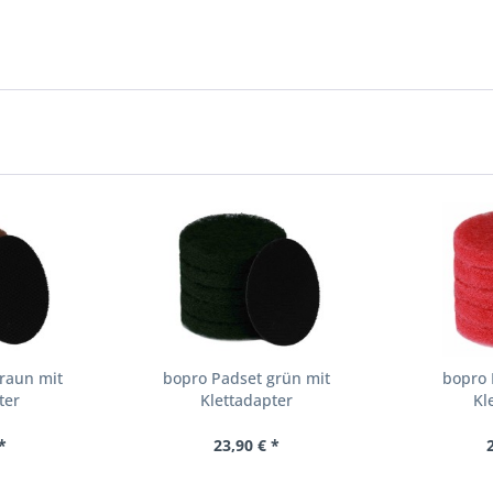
raun mit
bopro Padset grün mit
bopro 
ter
Klettadapter
Kl
*
23,90 € *