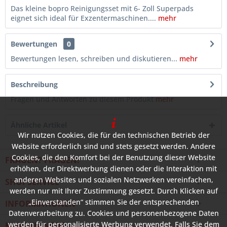
Das kleine bopro Reinigungsset mit 6- Zoll Superpads
eignet sich ideal für Exzentermaschinen....
mehr
Bewertungen
0
Bewertungen lesen, schreiben und diskutieren...
mehr
Beschreibung
Fragen und Antworten zu diesem Produkt
mehr
Ähnliche Artikel
Wir nutzen Cookies, die für den technischen Betrieb der
Website erforderlich sind und stets gesetzt werden. Andere
Cookies, die den Komfort bei der Benutzung dieser Website
FRAGEN? FRAGEN!
erhöhen, der Direktwerbung dienen oder die Interaktion mit
anderen Websites und sozialen Netzwerken vereinfachen,
SHOPSERVICE
werden nur mit Ihrer Zustimmung gesetzt. Durch Klicken auf
„Einverstanden“ stimmen Sie der entsprechenden
INFORMATIONEN
Datenverarbeitung zu. Cookies und personenbezogene Daten
werden für personalisierte Werbung verwendet. Falls Sie dem
KUNDENINFOS