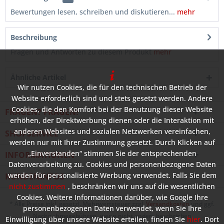
Bewertungen lesen, schreiben und diskutieren...
mehr
Beschreibung
Fragen und Antworten zu diesem Produkt
mehr
Ähnliche Artikel
Wir nutzen Cookies, die für den technischen Betrieb der
Website erforderlich sind und stets gesetzt werden. Andere
Cookies, die den Komfort bei der Benutzung dieser Website
FRAGEN? FRAGEN!
erhöhen, der Direktwerbung dienen oder die Interaktion mit
anderen Websites und sozialen Netzwerken vereinfachen,
SHOPSERVICE
werden nur mit Ihrer Zustimmung gesetzt. Durch Klicken auf
„Einverstanden“ stimmen Sie der entsprechenden
INFORMATIONEN
Datenverarbeitung zu. Cookies und personenbezogene Daten
werden für personalisierte Werbung verwendet. Falls Sie dem
KUNDENINFOS
nicht zustimmen
, beschränken wir uns auf die wesentlichen
Cookies. Weitere Informationen darüber, wie Google Ihre
* Alle Preise inkl. gesetzl. Mehrwertsteuer zzgl.
Versandkosten
und ggf.
personenbezogenen Daten verwendet, wenn Sie Ihre
Nachnahmegebühren, wenn nicht anders beschrieben
Einwilligung über unsere Website erteilen, finden Sie
hier
. Dort